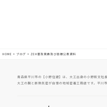
HOME
ブログ
ZEH普及実績及び目標公表資料
青森県平川市の【小野住建】は、大工出身の小野照文社
大工の腕と断熱気密が自慢の地域密着工務店です。平川