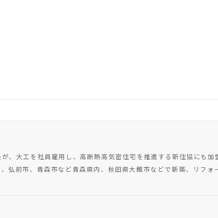
長が、大工を社員雇用し、高断熱高気密住宅を推進する新住協にも加
市、弘前市、青森市など青森県内、秋田県大館市などで新築、リフォ