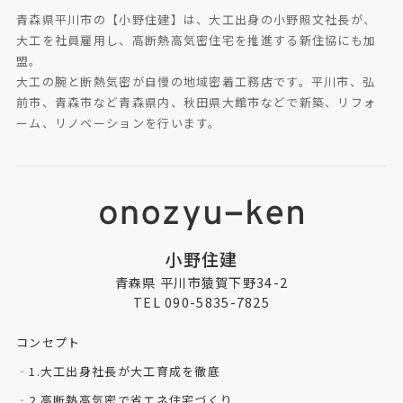
青森県平川市の【小野住建】は、大工出身の小野照文社長が、
大工を社員雇用し、高断熱高気密住宅を推進する新住協にも加
盟。
大工の腕と断熱気密が自慢の地域密着工務店です。平川市、弘
前市、青森市など青森県内、秋田県大館市などで新築、リフォ
ーム、リノベーションを行います。
小野住建
青森県 平川市猿賀下野34-2
TEL 090-5835-7825
コンセプト
1.大工出身社長が大工育成を徹底
2.高断熱高気密で省エネ住宅づくり