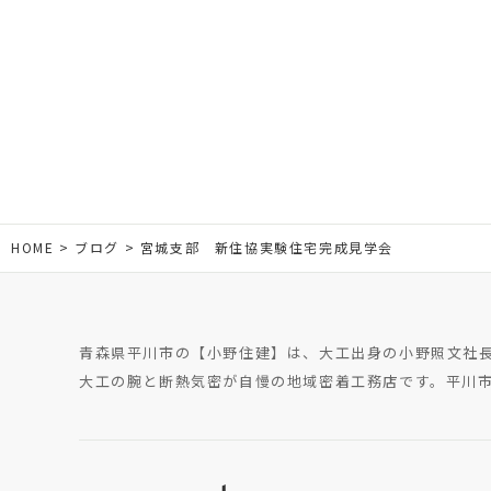
HOME
ブログ
宮城支部 新住協実験住宅完成見学会
青森県平川市の【小野住建】は、大工出身の小野照文社
大工の腕と断熱気密が自慢の地域密着工務店です。平川