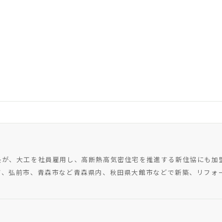
長が、大工を社員雇用し、高断熱高気密住宅を推進する新住協にも加
市、弘前市、青森市など青森県内、秋田県大館市などで新築、リフォ