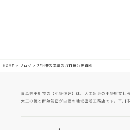
HOME
ブログ
ZEH普及実績及び目標公表資料
青森県平川市の【小野住建】は、大工出身の小野照文社
大工の腕と断熱気密が自慢の地域密着工務店です。平川