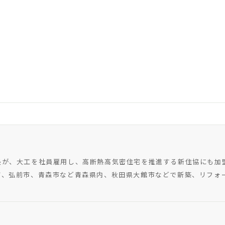
長が、大工を社員雇用し、高断熱高気密住宅を推進する新住協にも加
市、弘前市、青森市など青森県内、秋田県大館市などで新築、リフォ