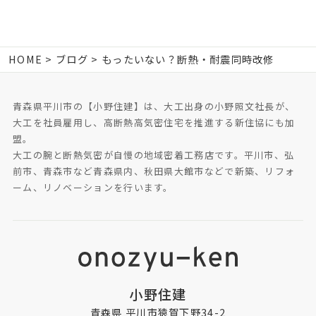
HOME
ブログ
もったいない？断熱・耐震同時改修
青森県平川市の【小野住建】は、大工出身の小野照文社長が、
大工を社員雇用し、高断熱高気密住宅を推進する新住協にも加
盟。
大工の腕と断熱気密が自慢の地域密着工務店です。平川市、弘
前市、青森市など青森県内、秋田県大館市などで新築、リフォ
ーム、リノベーションを行います。
小野住建
青森県 平川市猿賀下野34-2