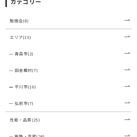
カテゴリー
勉強会(8)
エリア(15)
青森市(2)
田舎館村(7)
平川市(10)
弘前市(7)
性能・品質(25)
断熱・気密(26)