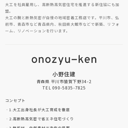
大工を社員雇用し、高断熱高気密住宅を推進する新住協にも加
盟。
大工の腕と断熱気密が自慢の地域密着工務店です。平川市、弘
前市、青森市など青森県内、秋田県大館市などで新築、リフォ
ーム、リノベーションを行います。
小野住建
青森県 平川市猿賀下野34-2
TEL 090-5835-7825
コンセプト
1.大工出身社長が大工育成を徹底
2.高断熱高気密で省エネ住宅づくり
3.無垢材、自然素材で造作の提案