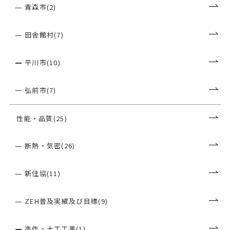
青森市(2)
田舎館村(7)
平川市(10)
弘前市(7)
性能・品質(25)
断熱・気密(26)
新住協(11)
ZEH普及実績及び目標(9)
造作・大工工事(1)