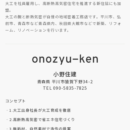
大工を社員雇用し、高断熱高気密住宅を推進する新住協にも加
盟。
大工の腕と断熱気密が自慢の地域密着工務店です。平川市、弘
前市、青森市など青森県内、秋田県大館市などで新築、リフォ
ーム、リノベーションを行います。
小野住建
青森県 平川市猿賀下野34-2
TEL 090-5835-7825
コンセプト
1.大工出身社長が大工育成を徹底
2.高断熱高気密で省エネ住宅づくり
3.無垢材、自然素材で造作の提案